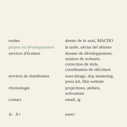
sorties
dentro de lo azul
,
MACDO
projets en développement
la tarde
,
néctar del abismo
services d'écriture
dossier de développement
,
analyse de scénario
,
correction de style
,
coordination de réécriture
services de distribution
sous-titrage
,
dcp mastering
,
press kit
,
film website
chronologie
projections
,
ateliers
,
activations
contact
email
,
ig
A-
A+
es
en
fr